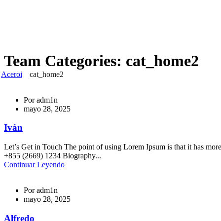
Team Categories:
cat_home2
Aceroi
cat_home2
Por
adm1n
mayo 28, 2025
Iván
Let’s Get in Touch The point of using Lorem Ipsum is that it has m
+855 (2669) 1234 Biography...
Continuar Leyendo
Por
adm1n
mayo 28, 2025
Alfredo