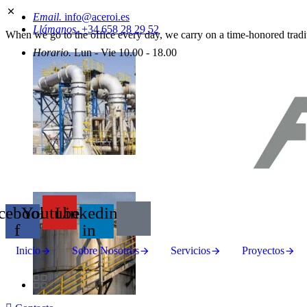
Email.
info@aceroi.es
Llámanos.
+34 658 28 29 52
When we go to the office every day, we carry on a time-honored traditi
Horario.
Lun - Vie 10.00 - 18.00
cebook-
Youtube
Linkedin-
f
in
Inicio
Sobre Nosotros
Servicios
Proyectos