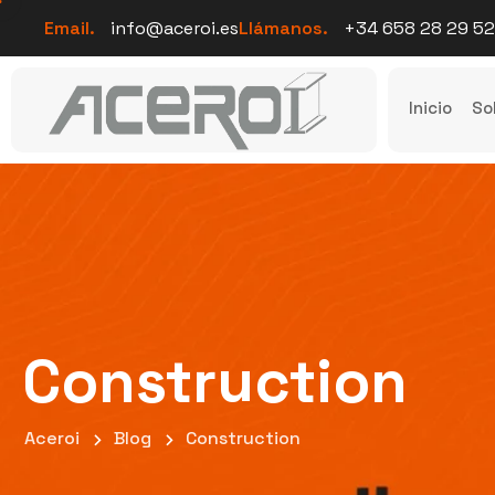
Email.
info@aceroi.es
Llámanos.
+34 658 28 29 52
Inicio
So
Construction
Aceroi
Blog
Construction