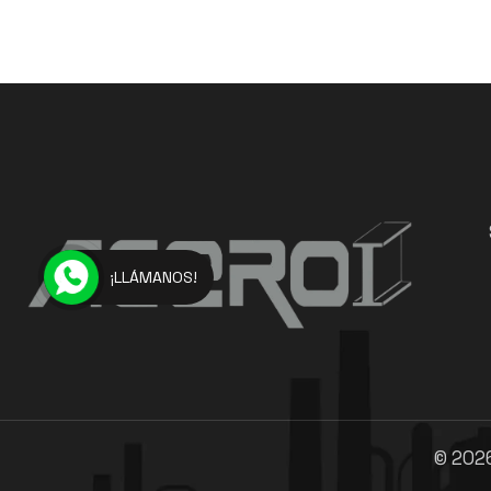
¡LLÁMANOS!
©
202