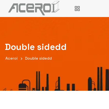
Double sidedd
Aceroi
Double sidedd