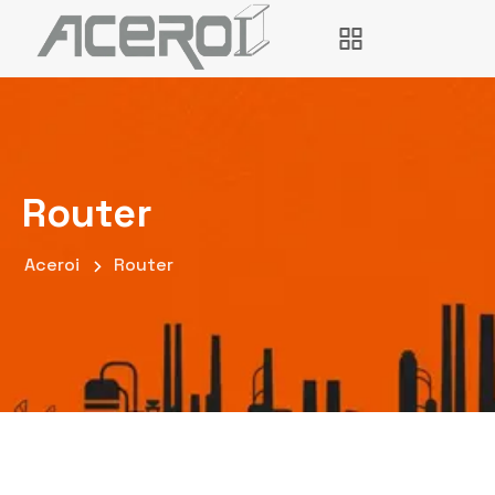
Router
Aceroi
Router